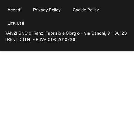
Leggi tutte le recensioni
Scrivi una recensione
- FAQ -
Accedi
Privacy Policy
Cookie Policy
Link Utili
RANZI SNC di Ranzi Fabrizio e Giorgio - Via Gandhi, 9 - 38123
TRENTO (TN) - P.IVA 01952610226