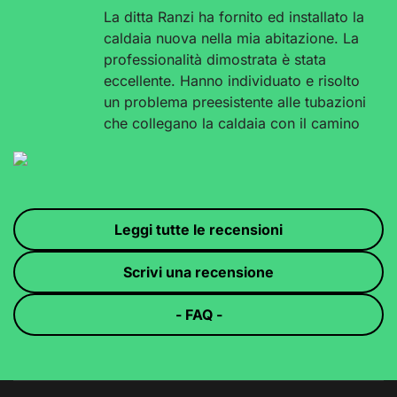
La ditta Ranzi ha fornito ed installato la
caldaia nuova nella mia abitazione. La
professionalità dimostrata è stata
eccellente. Hanno individuato e risolto
un problema preesistente alle tubazioni
che collegano la caldaia con il camino
.Il tempo di installazione si è allungato
di quasi due giorni ed i lavori ,eseguiti
a regola d'arte, non hanno modificato
il preventivo iniziale. Sono molto
soddisfatta e mi fa piacere riconoscere
pubblicamente la bravura e correttezza
dei signori Ranzi e dei loro
collaboratori . Grazie Nicoletta
Bortolotti