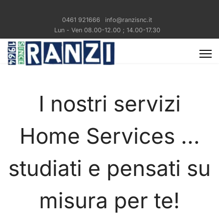
0461 921666
info@ranzisnc.it
Lun - Ven 08.00-12.00 ; 14.00-17.30
I nostri servizi
Home Services ...
studiati e pensati su
misura per te!