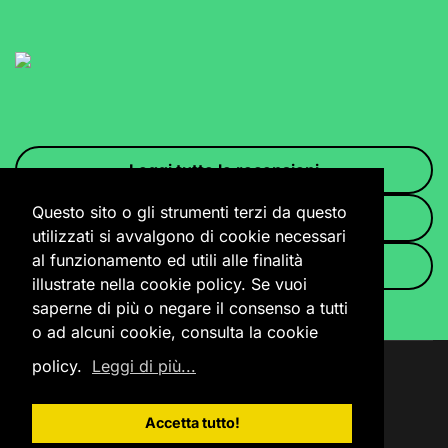
Leggi tutte le recensioni
Questo sito o gli strumenti terzi da questo
Scrivi una recensione
utilizzati si avvalgono di cookie necessari
al funzionamento ed utili alle finalità
- FAQ -
illustrate nella cookie policy. Se vuoi
saperne di più o negare il consenso a tutti
o ad alcuni cookie, consulta la cookie
policy.
Leggi di più...
Accedi
Privacy Policy
Cookie Policy
Accetta tutto!
Link Utili